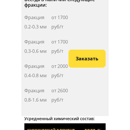
фракции:
Фракция
от
1700
0.2-0.3 мм
руб/т
Фракция
от 1
700
0.3-0.6 мм
руб/т
Заказать
Фракция
от
2000
0.4-0.8 мм
руб/т
Фракция
от
2600
0.8-1.6 мм
руб/т
Усредненный химический состав: