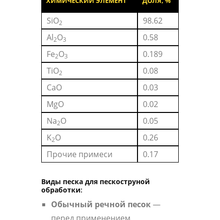
ХИМИЧЕСКИЙ ЭЛЕМЕНТ
ДОЛЯ, %
SiO
98.62
2
Al
O
0.58
2
3
Fe
O
0.189
2
3
TiO
0.08
2
CaO
0.03
MgO
0.02
Na
O
0.05
2
K
O
0.26
2
Прочие примеси
0.17
Виды песка для пескоструной
обработки
:
Обычный речной песок
—
перед применением