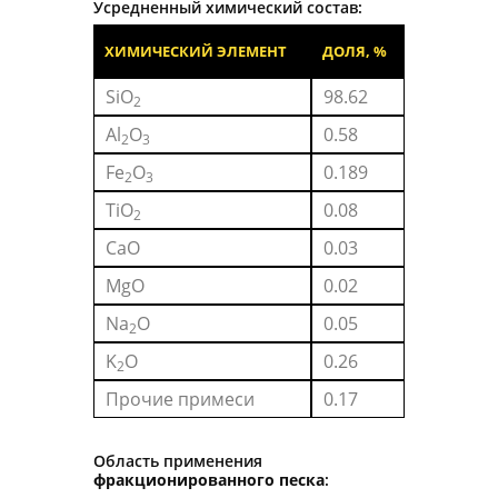
Усредненный химический состав:
ХИМИЧЕСКИЙ ЭЛЕМЕНТ
ДОЛЯ, %
SiO
98.62
2
Al
O
0.58
2
3
Fe
O
0.189
2
3
TiO
0.08
2
CaO
0.03
MgO
0.02
Na
O
0.05
2
K
O
0.26
2
Прочие примеси
0.17
Область применения
фракционированного песка
: